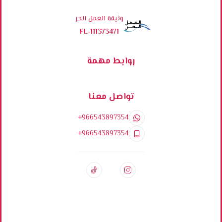
وثيقة العمل الحر
FL-111373471
روابط مهمة
تواصل معنا
+966543897354
+966543897354